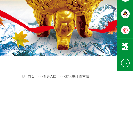
在线咨
询
在线咨
询
0755-
2960195
首页
>>
快捷入口
>>
体积重计算方法