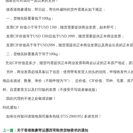
感谢贵司对我司一直以来的支持！
接香港敦豪通知，即日起，寄往科威特的货件需遵从如下规定：
一，货物实际重量低于100kg：
发票CIF 价值小于等于USD 1500，随货需要提供商业发票，副本即可；
发票CIF价值等于USD 1500且低于USD 2999，随货需要提供正本商业发票；
发票CIF价值高于等于USD2999，随货需提供正本商业发票以及商会出具的正
二，货物实际重量高于等于100kg：
无论CIF价值是多少，随货均需提供正本商业发票和商会认证的正本原产地证，原
另外，商业发票必须具备以下信息：使用带有发货人抬头的信纸，申报收发件人
细品名描述、数量、单价（不能申报为“0”）、总价值、CIF价值、币种、毛重、原产地国、海关编码
样。且需要英文以及打印版的发票（不接受手写或者修改版）
因此代理的不便之处敬请谅解！
特此通知！
如有任何疑问请致电我司服务热线 0755-29601952 多谢支持！
上一篇：
关于香港敦豪寄运墨西哥鞋类货物要求的通知